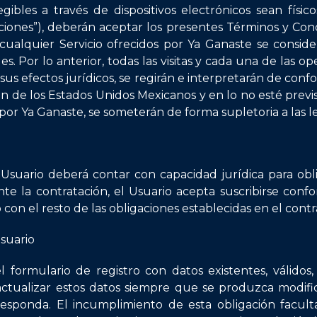
ibles a través de dispositivos electrónicos sean físicos
ipciones”), deberán aceptar los presentes Términos y Con
cualquier Servicio ofrecidos por Ya Ganaste se consid
. Por lo anterior, todas las visitas y cada una de las o
 sus efectos jurídicos, se regirán e interpretarán de conf
ón de los Estados Unidos Mexicanos y en lo no esté pre
or Ya Ganaste, se someterán de forma supletoria a las le
l Usuario deberá contar con capacidad jurídica para obl
e la contratación, el Usuario acepta suscribirse conf
 con el resto de las obligaciones establecidas en el con
Usuario
 formulario de registro con datos existentes, válidos, 
tualizar estos datos siempre que se produzca modifica
responda. El incumplimiento de esta obligación facult