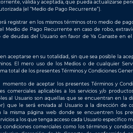
corriente, válida y aceptada, que pueda actualizarse pe
autorizada (el “Medio de Pago Recurrente”).
erá registrar en los mismos términos otro medio de pag
el Medio de Pago Recurrente en caso de robo, extravío
o de deudas del Usuario en favor de Ya Ganaste en e
 aceptarse en su totalidad, sin que sea posible la acepta
minos. El mero uso de los Medios o de cualquier Servi
ma total de los presentes Términos y Condiciones Gener
l momento de aceptar los presentes Términos y Condic
s comerciales aplicables a los servicios y/o producto
les al Usuario son aquellas que se encuentran en la di
) que le será enviada al Usuario a la dirección de c
 la misma página web donde se encuentren los pres
rvicios a los que tenga acceso cada Usuario específico m
s condiciones comerciales como los términos y condici