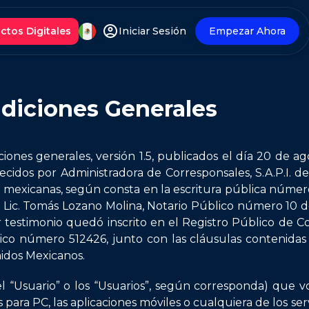
ctos Digitales
Iniciar Sesión
Empezar Ahora
diciones Generales
ciones generales, versión 1.5, publicados el día 20 de a
recidos por Administradora de Corresponsales, S.A.P.I. de
s mexicanas, según consta en la escritura pública númer
l Lic. Tomás Lozano Molina, Notario Público número 10 d
 testimonio quedó inscrito en el Registro Público de C
nico número 512426, junto con las cláusulas contenidas
nidos Mexicanos.
 (el “Usuario” o los “Usuarios”, según corresponda) que
es para PC, las aplicaciones móviles o cualquiera de los ser