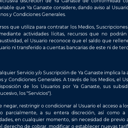
xclusiva discreción de Ya Ganaste de conformidad c
 variable que Ya Ganaste considere, dando aviso al Usuar
nos y Condiciones Generales.
sos que utiliza para contratar los Medios, Suscripciones
mediante actividades lícitas, recursos que no podr
haustividad, el Usuario reconoce que el saldo que relle
rio ni transferido a cuentas bancarias de este ni de terc
alquier Servicio y/o Suscripción de Ya Ganaste implica la
 y Condiciones Generales. A través de los Medios, el Usu
isposición de los Usuarios por Ya Ganaste, sus subsidia
cesivo, los "Servicios").
negar, restringir o condicionar al Usuario el acceso a los
 o parcialmente, a su entera discreción, así como a m
idades, en cualquier momento, sin necesidad de previo a
l derecho de cobrar, modificar o establecer nuevas tarifas