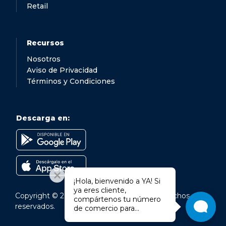
Retail
Recursos
Nosotros
Aviso de Privacidad
Términos y Condiciones
Descarga en:
¡Hola, bienvenido a YA! Si
ya eres cliente,
Copyright © 2024 Ya Ganaste. Todos los derechos
compártenos tu número
reservados.
de comercio para
brindarte una atención