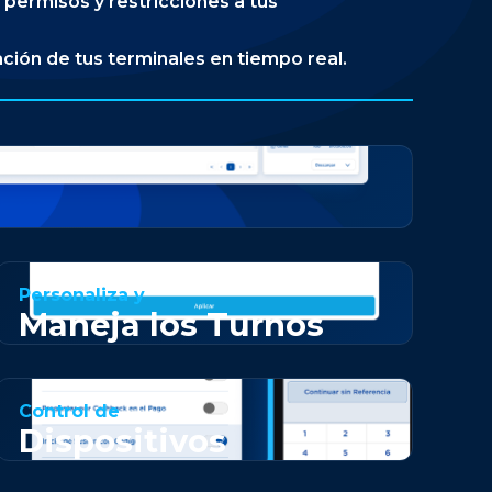
 permisos y restricciones a tus
ción de tus terminales en tiempo real.
Personaliza y
Maneja los Turnos
Control de
Dispositivos