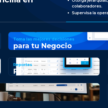
Otorga jerarquías,
colaboradores.
Supervisa la opera
Toma las mejores decisiones
para tu Negocio
Reportes
POS y Web