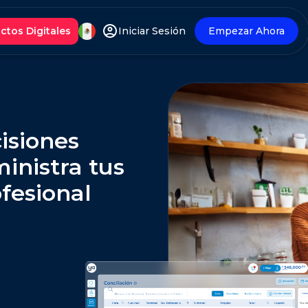
ctos Digitales
Iniciar Sesión
Empezar Ahora
isiones
inistra tus
fesional