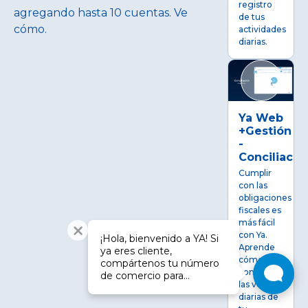
registro
agregando hasta 10 cuentas. Ve
de tus
cómo.
actividades
diarias.
Ya Web
+Gestión
-
Conciliació
Cumplir
con las
obligaciones
fiscales es
más fácil
con Ya.
¡Hola, bienvenido a YA! Si
Aprende
ya eres cliente,
cómo
compártenos tu número
conciliar
de comercio para
las ventas
brindarte una atención
diarias de
más ágil. Si aún no lo eres,