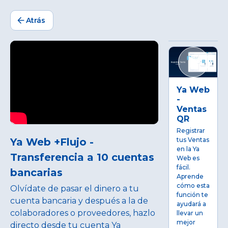
Atrás
Ya Web
-
Ventas
QR
Registrar
Ya Web +Flujo -
tus Ventas
en la Ya
Transferencia a 10 cuentas
Web es
fácil.
bancarias
Aprende
cómo esta
Olvídate de pasar el dinero a tu
función te
cuenta bancaria y después a la de
ayudará a
colaboradores o proveedores, hazlo
llevar un
mejor
directo desde tu cuenta Ya